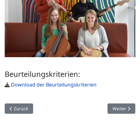
Beurteilungskriterien:
Download der Beurteilungskriterien
Vorheriger Beitrag: Mathematik
Nächster Bei
Zurück
Weiter